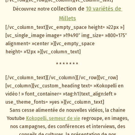
collection de
10 variétés de
Découvrez notre
Millets
[/vc_column_text][vc_empty_space height= »22px »]
[vc_single_image image= »19490″ img_size= »800×175″
alignment= »center »][vc_empty_space
height= »12px »][vc_column_text]
* * * * * * *
[/vc_column_text][/vc_column][/vc_row][vc_row]
[vc_column][vc_custom_heading text= »Kokopelli en
vidéo ! » font_container= »tag:h1|text_align:left »
use_theme_fonts= »yes »][vc_column_text]
Sans cesse alimentée de nouvelles vidéos, la chaine
Youtube
Kokopelli, semeur de vie
regroupe, en images,
nos campagnes, des conférences et interviews, des
conseils de cultures, la présentation de nos