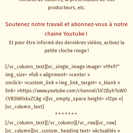
producteurs, etc.
Soutenez notre travail et abonnez-vous à notre
chaine Youtube
!
Et pour être informé des dernières vidéos, activez la
petite cloche rouge !
[/vc_column_text][vc_single_image image= »19497″
img_size= »full » alignment= »center »
onclick= »custom_link » img_link_target= »_blank »
link= »https://www.youtube.com/channel/UCQ5yhTuWO
CVR3iWFxkvZCAg »][vc_empty_space height= »12px »]
[vc_column_text]
* * * * * * *
[/vc_column_text][/vc_column][/vc_row][vc_row]
[vc_column][vc_custom_heading text= »Actualités »