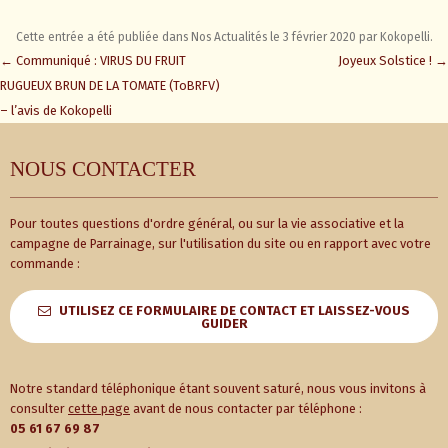
Cette entrée a été publiée dans
Nos Actualités
le
3 février 2020
par
Kokopelli
.
Navigation
←
Communiqué : VIRUS DU FRUIT
Joyeux Solstice !
→
des
RUGUEUX BRUN DE LA TOMATE (ToBRFV)
articles
– l’avis de Kokopelli
NOUS CONTACTER
Pour toutes questions d'ordre général, ou sur la vie associative et la
campagne de Parrainage, sur l'utilisation du site ou en rapport avec votre
commande :
UTILISEZ CE FORMULAIRE DE CONTACT ET LAISSEZ-VOUS
GUIDER
Notre standard téléphonique étant souvent saturé, nous vous invitons à
consulter
cette page
avant de nous contacter par téléphone :
05 61 67 69 87