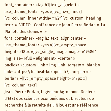
font_container= »tag:h1|text_align:left »
use_theme_fonts= »yes »][vc_row_inner]
[vc_column_inner width= »1/2″][vc_custom_heading
text= »- VIDEO - Conférence de Jean Pierre Berlan « La
Planète des clones « »
font_container= »tag:h2|text_align:center »
use_theme_fonts= »yes »][vc_empty_space
height= »18px »][vc_single_image image= »19486″
img_size= »full » alignment= »center »
onclick= »custom_link » img_link_target= »_blank »
link= »https://festival-kokopelli.fr/jean-pierre-
berlan/ »][vc_empty_space height= »12px »]
[vc_column_text]
Jean-Pierre Berlan, Ingénieur Agronome, Docteur
d’Etat des sciences économiques et Directeur de
recherche à la retraite de l’INRA, est une référence