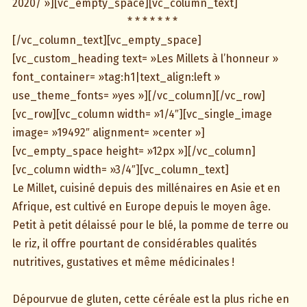
2020/ »][vc_empty_space][vc_column_text]
* * * * * * *
[/vc_column_text][vc_empty_space]
[vc_custom_heading text= »Les Millets à l’honneur »
font_container= »tag:h1|text_align:left »
use_theme_fonts= »yes »][/vc_column][/vc_row]
[vc_row][vc_column width= »1/4″][vc_single_image
image= »19492″ alignment= »center »]
[vc_empty_space height= »12px »][/vc_column]
[vc_column width= »3/4″][vc_column_text]
Le Millet, cuisiné depuis des millénaires en Asie et en
Afrique, est cultivé en Europe depuis le moyen âge.
Petit à petit délaissé pour le blé, la pomme de terre ou
le riz, il offre pourtant de considérables qualités
nutritives, gustatives et même médicinales !
Dépourvue de gluten, cette céréale est la plus riche en