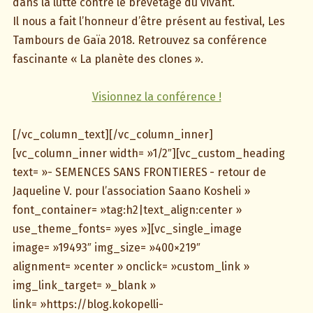
dans la lutte contre le brevetage du vivant.
Il nous a fait l’honneur d’être présent au festival, Les
Tambours de Gaïa 2018. Retrouvez sa conférence
fascinante « La planète des clones ».
Visionnez la conférence !
[/vc_column_text][/vc_column_inner]
[vc_column_inner width= »1/2″][vc_custom_heading
text= »- SEMENCES SANS FRONTIERES - retour de
Jaqueline V. pour l’association Saano Kosheli »
font_container= »tag:h2|text_align:center »
use_theme_fonts= »yes »][vc_single_image
image= »19493″ img_size= »400×219″
alignment= »center » onclick= »custom_link »
img_link_target= »_blank »
link= »https://blog.kokopelli-