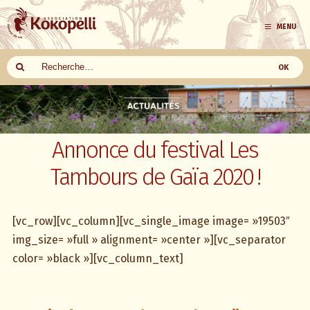
MENU
Aller
au
contenu
Annonce du festival Les
Tambours de Gaïa 2020 !
[vc_row][vc_column][vc_single_image image= »19503″
img_size= »full » alignment= »center »][vc_separator
color= »black »][vc_column_text]