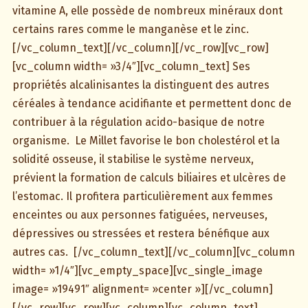
vitamine A, elle possède de nombreux minéraux dont
certains rares comme le manganèse et le zinc.
[/vc_column_text][/vc_column][/vc_row][vc_row]
[vc_column width= »3/4″][vc_column_text] Ses
propriétés alcalinisantes la distinguent des autres
céréales à tendance acidifiante et permettent donc de
contribuer à la régulation acido-basique de notre
organisme. Le Millet favorise le bon cholestérol et la
solidité osseuse, il stabilise le système nerveux,
prévient la formation de calculs biliaires et ulcères de
l’estomac. Il profitera particulièrement aux femmes
enceintes ou aux personnes fatiguées, nerveuses,
dépressives ou stressées et restera bénéfique aux
autres cas. [/vc_column_text][/vc_column][vc_column
width= »1/4″][vc_empty_space][vc_single_image
image= »19491″ alignment= »center »][/vc_column]
[/vc_row][vc_row][vc_column][vc_column_text]