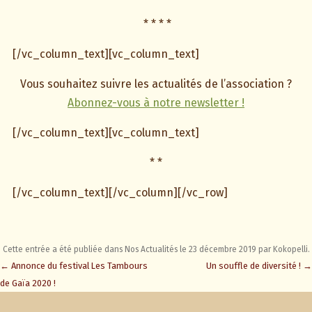
* * * *
[/vc_column_text][vc_column_text]
Vous souhaitez suivre les actualités de l’association ?
Abonnez-vous à notre newsletter !
[/vc_column_text][vc_column_text]
* *
[/vc_column_text][/vc_column][/vc_row]
Cette entrée a été publiée dans
Nos Actualités
le
23 décembre 2019
par
Kokopelli
.
Navigation
←
Annonce du festival Les Tambours
Un souffle de diversité !
→
des
de Gaïa 2020 !
articles