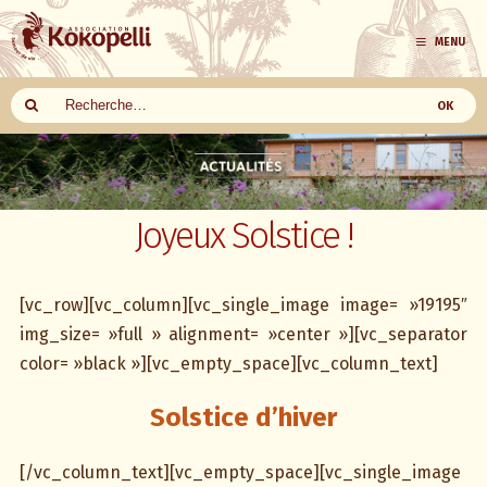
MENU
Aller
au
contenu
Joyeux Solstice !
[vc_row][vc_column][vc_single_image image= »19195″
img_size= »full » alignment= »center »][vc_separator
color= »black »][vc_empty_space][vc_column_text]
Solstice d’hiver
[/vc_column_text][vc_empty_space][vc_single_image