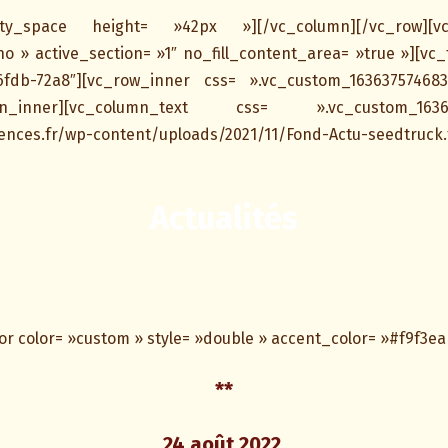
y_space height= »42px »][/vc_column][/vc_row][vc_r
o » active_section= »1″ no_fill_content_area= »true »][vc_tt
6fdb-72a8″][vc_row_inner css= ».vc_custom_16363757468
n_inner][vc_column_text css= ».vc_custom_163638
mences.fr/wp-content/uploads/2021/11/Fond-Actu-seedtruck.
Actualités
r color= »custom » style= »double » accent_color= »#f9f3ea
**
24 août 2022