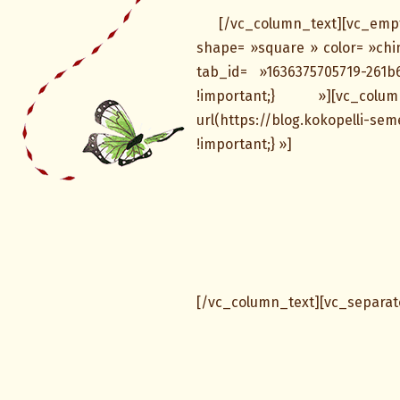
[/vc_column_text][vc_empt
shape= »square » color= »chin
tab_id= »1636375705719-261b
!important;} »][vc_colum
url(https://blog.kokopelli-se
!important;} »]
[/vc_column_text][vc_separato