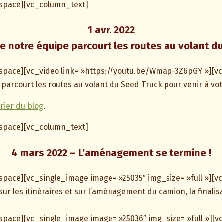
space][vc_column_text]
1 avr. 2022
e notre équipe parcourt les routes au volant d
pace][vc_video link= »https://youtu.be/Wmap-3Z6pGY »][v
parcourt les routes au volant du Seed Truck pour venir à vo
rier du blog
.
space][vc_column_text]
4 mars 2022 – L’aménagement se termine !
pace][vc_single_image image= »25035″ img_size= »full »][v
ur les itinéraires et sur l’aménagement du camion, la finalis
pace][vc_single_image image= »25036″ img_size= »full »][v