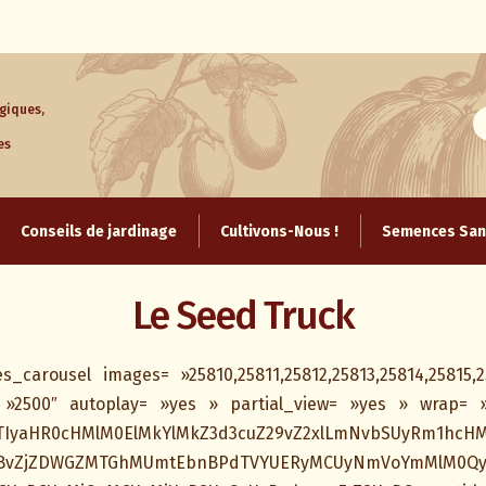
giques,
es
Aller
au
Conseils de jardinage
Cultivons-Nous !
Semences Sans
contenu
Le Seed Truck
s_carousel images= »25810,25811,25812,25813,25814,25815,2
 »2500″ autoplay= »yes » partial_view= »yes » wrap= 
JTIyaHR0cHMlM0ElMkYlMkZ3d3cuZ29vZ2xlLmNvbSUyRm1hcHM
BvZjZDWGZMTGhMUmtEbnBPdTVYUERyMCUyNmVoYmMlM0QyR