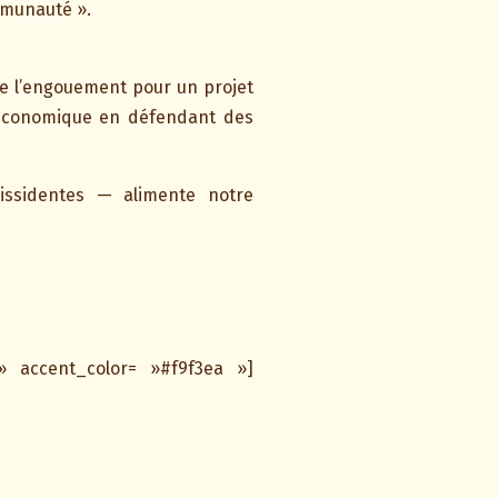
mmunauté ».
re l’engouement pour un projet
et économique en défendant des
issidentes — alimente notre
» accent_color= »#f9f3ea »]