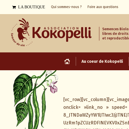
LA BOUTIQUE
Qui sommes-nous ?
Foire aux questions
Semences Biolo
libres de droits
et reproductibl
Au coeur de Kokopelli
[vc_row][vc_column][vc_image
onclick= »link_no » speed=
8_JTNDaWZyYW1lJTIwc3JjJTNE
UzRm1pZCUzRDFINEVKV0xZSn