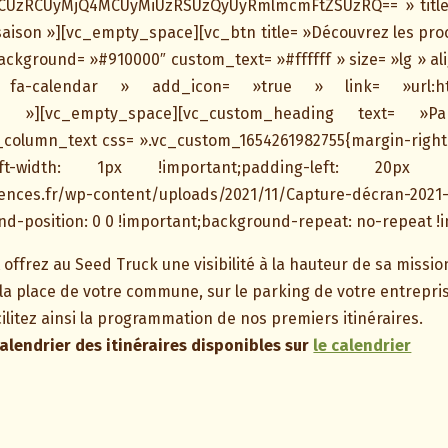
UzRCUyMjQ4MCUyMiUzRSUzQyUyRmlmcmFtZSUzRQ== » title= 
saison »][vc_empty_space][vc_btn title= »Découvrez les proc
ckground= »#910000″ custom_text= »#ffffff » size= »lg » ali
 fa-calendar » add_icon= »true » link= »url:http
%2F »][vc_empty_space][vc_custom_heading text= 
column_text css= ».vc_custom_1654261982755{margin-right: 
eft-width: 1px !important;padding-left: 20px !im
mences.fr/wp-content/uploads/2021/11/Capture-décran-2021-1
nd-position: 0 0 !important;background-repeat: no-repeat !i
 offrez au Seed Truck une visibilité à la hauteur de sa missio
la place de votre commune, sur le parking de votre entrepri
cilitez ainsi la programmation de nos premiers itinéraires.
alendrier des itinéraires disponibles sur
le calendrier