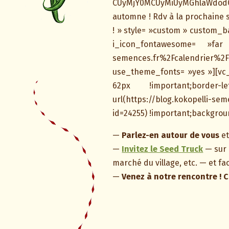
CUyMjY0MCUyMiUyMGhlaWdodC
automne ! Rdv à la prochaine 
! » style= »custom » custom_ba
i_icon_fontawesome= »far
semences.fr%2Fcalendrier
use_theme_fonts= »yes »][vc_
62px !important;border-l
url(https://blog.kokopelli-se
id=24255) !important;backgrou
—
Parlez-en autour de vous
et
—
Invitez le Seed Truck
— sur 
marché du village, etc. — et fa
—
Venez à notre rencontre ! C