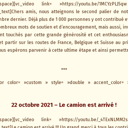
ty_space][vc_video link= »https://youtu.be/1MCYzP
text]Chers amis, nous atteignons le second palier de n
embre dernier. Déjà plus de 1 000 personnes y ont contribué e
nombreux mots de soutien et d’encouragement, mais aussi, in
t touchés par cette grande générosité et cet enthousiasm
et partir sur les routes de France, Belgique et Suisse au p
ous espérons parvenir à cette ultime étape et ainsi permett
***
ator color= »custom » style= »double » accent_color= 
22 octobre 2021 – Le camion est arrivé !
ty_space][vc_video link= »https://youtu.be/_4TExN
t]Le camion est arrivé !!! Un grand merci à tous les contrib