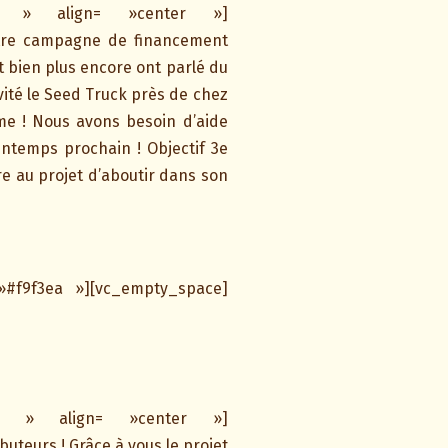
LJ5qw » align= »center »]
otre campagne de financement
t bien plus encore ont parlé du
vité le Seed Truck près de chez
e ! Nous avons besoin d’aide
rintemps prochain ! Objectif 3e
re au projet d’aboutir dans son
»#f9f3ea »][vc_empty_space]
LMM2s » align= »center »]
uteurs ! Grâce à vous le projet