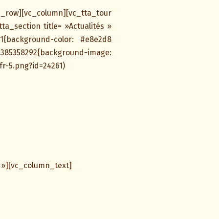
ow][vc_column][vc_tta_tour
a_section title= »Actualités »
31{background-color: #e8e2d8
5358292{background-image:
fr-5.png?id=24261)
 »][vc_column_text]