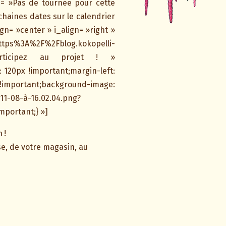
»Pas de tournée pour cette
haines dates sur le calendrier
gn= »center » i_align= »right »
s%3A%2F%2Fblog.kokopelli-
»Participez au projet ! »
120px !important;margin-left:
portant;background-image:
1-08-à-16.02.04.png?
mportant;} »]
n
!
se, de votre magasin, au