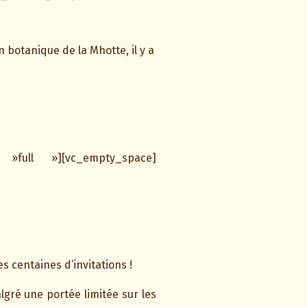
 botanique de la Mhotte, il y a
 »full »][vc_empty_space]
 centaines d’invitations !
gré une portée limitée sur les