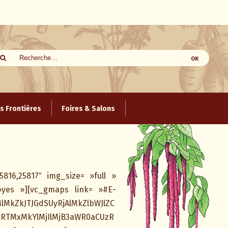
 Frontières
Foires & Salons
5816,25817″ img_size= »full »
»yes »][vc_gmaps link= »#E-
lMkZkJTJGdSUyRjAlMkZlbWJlZC
TMxMkYlMjIlMjB3aWR0aCUzR