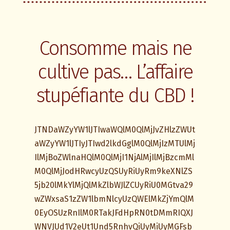
Consomme mais ne
cultive pas… L’affaire
stupéfiante du CBD !
JTNDaWZyYW1lJTIwaWQlM0QlMjJvZHlzZWUt
aWZyYW1lJTIyJTIwd2lkdGglM0QlMjIzMTUlMj
IlMjBoZWlnaHQlM0QlMjI1NjAlMjIlMjBzcmMl
M0QlMjJodHRwcyUzQSUyRiUyRm9keXNlZS
5jb20lMkYlMjQlMkZlbWJlZCUyRiU0MGtva29
wZWxsaS1zZW1lbmNlcyUzQWElMkZjYmQlM
0EyOSUzRnIlM0RTakJFdHpRN0tDMmRIQXJ
WNVJUd1V2eUt1Und5RnhvQiUyMiUyMGFsb