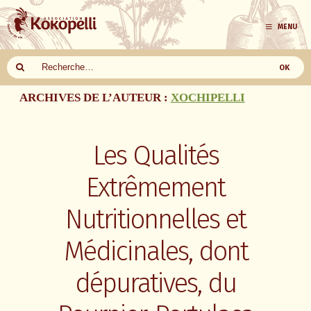
MENU
Aller
ARCHIVES DE L’AUTEUR :
XOCHIPELLI
au
contenu
Les Qualités
Extrêmement
Nutritionnelles et
Médicinales, dont
dépuratives, du