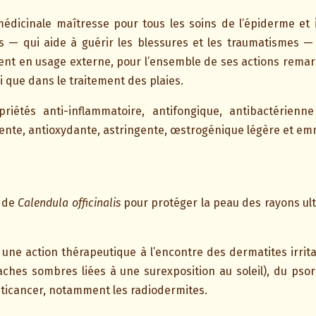
édicinale maîtresse pour tous les soins de l’épiderme et i
s — qui aide à guérir les blessures et les traumatismes —
ent en usage externe, pour l’ensemble de ses actions remar
i que dans le traitement des plaies.
iétés anti-inflammatoire, antifongique, antibactérienne e
lliente, antioxydante, astringente, œstrogénique légère et 
e de
Calendula officinalis
pour protéger la peau des rayons ult
une action thérapeutique à l’encontre des dermatites irritati
ches sombres liées à une surexposition au soleil), du psori
anticancer, notamment les radiodermites.