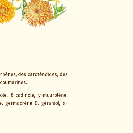
erpènes, des caroténoïdes, des
s coumarines.
nole, 8-cadinole, y-muurolène,
, germacrène D, géraniol, α-