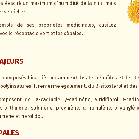
ra évacué un maximum d’humidité de la nuit, mais
essentielles.
emble de ses propriétés médicinales, cueillez
vec le réceptacle vert et les sépales.
MAJEURS
rs composés bioactifs, notamment des terpénoïdes et des t
 polyinsaturés. Il renferme également, du β-sitostérol et de
mposent de : a-cadinole, y-cadinène, viridiflorol, t-cadi
e, α-thujène, sabinène, p-cymène, α-humulène, α-yanglène
imène et nérolidol.
IPALES