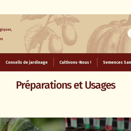
giques,
es
Aller
au
Conseils de jardinage
Cultivons-Nous !
Semences Sans
contenu
Préparations et Usages