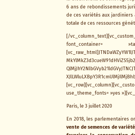
6 ans de rebondissements jurid
de ces variétés aux jardiniers 
totale de ces ressources généti
[/vc_column_text][vc_custom_h
font_container= 
[vc_raw_html]JTNDaWZyYW1lJT
MkYlMkZ3d3cueW91dHViZS5jb2
QlMjJhY2NlbGVyb21ldGVyJTNC
XJlLWluLXBpY3R1cmUlMjIlMjB
[vc_row][vc_column][vc_c
use_theme_fonts= »yes »][vc
Paris, le 3 juillet 2020
En 2018, les parlementaires o
vente de semences de variétés