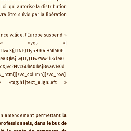
i, qui autorise la distribution
ra être suivie par la libération
nce valide, l’Europe suspend »
me_fonts= »yes »]
TIwc3JjJTNEJTIyaHR0cHMlM0El
M0QlMjIwJTIyJTIwYWxsb3clM0
neXJvc2NvcGUlM0IlMjBwaWN0d
_html][/vc_column][/vc_row]
»tag:h1|text_align:left »
on) un amendement permettant
la
professionnels, dans le but de