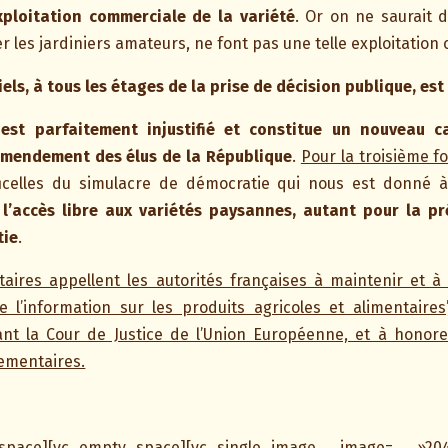
xploitation commerciale de la variété
. Or on ne saurait d
er les jardiniers amateurs, ne font pas une telle exploitation
iels, à tous les étages de la prise de décision publique, est
est parfaitement injustifié et constitue un nouveau c
’amendement des élus de la République
.
Pour la troisième fo
ficelles du simulacre de démocratie qui nous est donné à
l’accès libre aux variétés paysannes, autant pour la pr
tie
.
taires appellent les autorités françaises à maintenir et à a
e l’information sur les produits agricoles et alimentaires’
 la Cour de Justice de l’Union Européenne, et à honorer
lementaires.
ty_space][vc_empty_space][vc_single_image image= »