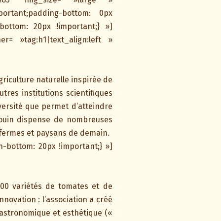
ortant;padding-bottom: 0px
bottom: 20px !important;} »]
r= »tag:h1|text_align:left »
riculture naturelle inspirée de
res institutions scientifiques
diversité que permet d’atteindre
louin dispense de nombreuses
 fermes et paysans de demain.
-bottom: 20px !important;} »]
.000 variétés de tomates et de
nnovation : l’association a créé
gastronomique et esthétique («