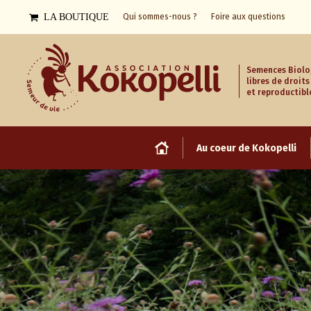
LA BOUTIQUE
Qui sommes-nous ?
Foire aux questions
Semences Biolo
libres de droits
et reproductibl
Au coeur de Kokopelli