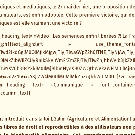
iques et médiatiques, le 27 mai dernier, une proposition de lo
amateurs, est enfin adoptée. Cette première victoire, qui dev
ques est-elle vraiment une victoire ?
eading text= »Vidéo : Les semences enfin libérées ?! La Fra
»tag:h1|text_align:left » use_the
Iwd2lkdGglM0QlMjIxMjgwJTIyJTIwaGVpZ2h0JTNEJTIyNjAwJTIyJ
0lMkZlbWJlZCUyRnlkSkVuVmFrZmZFJTIyJTIwZnJhbWVib3JkZXIl
JTIwYXV0b3BsYXklM0IlMjBlbmNyeXB0ZWQtbWVkaWElM0IlMjB
hbGxvd2Z1bGxzY3JlZW4lM0UlM0MlMkZpZnJhbWUlM0U=[/vc_raw
ustom_heading text= »Communiqué » font_container= 
_column_text]
nt introduit dans la loi EGalim (Agriculture et Alimentati
 libres de droit et reproductibles à des utilisateurs non 