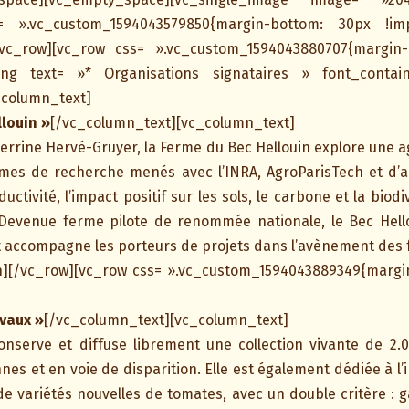
 ».vc_custom_1594043579850{margin-bottom: 30px !imp
[/vc_row][vc_row css= ».vc_custom_1594043880707{margin-
ng text= »* Organisations signataires » font_containe
_column_text]
llouin »
[/vc_column_text][vc_column_text]
errine Hervé-Gruyer, la Ferme du Bec Hellouin explore une ag
es de recherche menés avec l’INRA, AgroParisTech et d’aut
uctivité, l’impact positif sur les sols, le carbone et la bio
. Devenue ferme pilote de renommée nationale, le Bec Hel
t accompagne les porteurs de projets dans l’avènement des
][/vc_row][vc_row css= ».vc_custom_1594043889349{margin
vaux »
[/vc_column_text][vc_column_text]
conserve et diffuse librement une collection vivante de 2
nnes et en voie de disparition. Elle est également dédiée à l’i
 de variétés nouvelles de tomates, avec un double critère : 