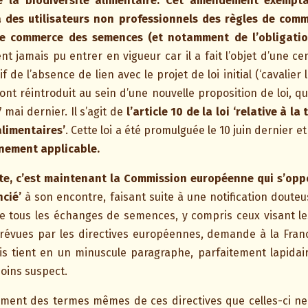
de la biodiversité alimentaire. Cet amendement exempt
 des utilisateurs non professionnels des règles de comm
le commerce des semences (et notamment de l’obligatio
nt jamais pu entrer en vigueur car il a fait l’objet d’une 
 de l’absence de lien avec le projet de loi initial (‘cavalier 
’ont réintroduit au sein d’une nouvelle proposition de loi, q
 mai dernier. Il s’agit de
l’article 10 de la loi ‘relative à l
alimentaires’
. Cette loi a été promulguée le 10 juin dernier et
inement applicable.
te, c’est maintenant la Commission européenne qui s’opp
ncié’
à son encontre, faisant suite à une notification douteu
e tous les échanges de semences, y compris ceux visant les
prévues par les directives européennes, demande à la Fran
avis tient en un minuscule paragraphe, parfaitement lapid
moins suspect.
lement des termes mêmes de ces directives que celles-ci n