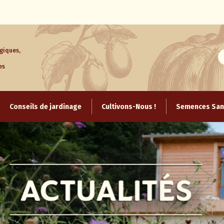
giques,
es
Aller
au
Conseils de jardinage
Cultivons-Nous !
Semences Sans
contenu