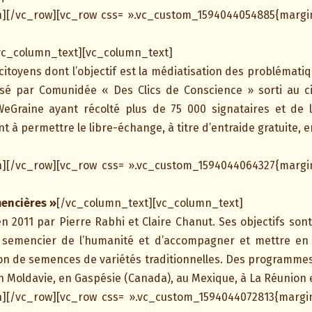
][/vc_row][vc_row css= ».vc_custom_1594044054885{margin
vc_column_text][vc_column_text]
citoyens dont l’objectif est la médiatisation des problématiq
lisé par Comunidée « Des Clics de Conscience » sorti au c
sWeGraine ayant récolté plus de 75 000 signataires et de l
 à permettre le libre-échange, à titre d’entraide gratuite, en
][/vc_row][vc_row css= ».vc_custom_1594044064327{margin
encières »
[/vc_column_text][vc_column_text]
 2011 par Pierre Rabhi et Claire Chanut. Ses objectifs sont
 semencier de l’humanité et d’accompagner et mettre en li
on de semences de variétés traditionnelles. Des programmes 
 en Moldavie, en Gaspésie (Canada), au Mexique, à La Réunion 
][/vc_row][vc_row css= ».vc_custom_1594044072813{margin