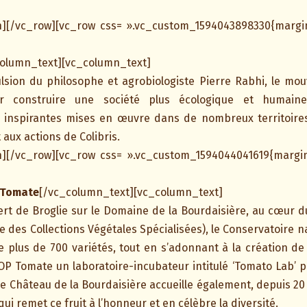
][/vc_row][vc_row css= ».vc_custom_1594043898330{margin
column_text][vc_column_text]
pulsion du philosophe et agrobiologiste Pierre Rabhi, le mo
r construire une société plus écologique et humaine.
s inspirantes mises en œuvre dans de nombreux territoires.
 aux actions de Colibris.
][/vc_row][vc_row css= ».vc_custom_1594044041619{margin
a Tomate
[/vc_column_text][vc_column_text]
rt de Broglie sur le Domaine de la Bourdaisière, au cœur du 
e des Collections Végétales Spécialisées), le Conservatoire n
 plus de 700 variétés, tout en s’adonnant à la création de v
OP Tomate un laboratoire-incubateur intitulé ‘Tomato Lab’ p
Le Château de la Bourdaisière accueille également, depuis 20 a
ui remet ce fruit à l’honneur et en célèbre la diversité.