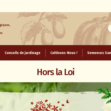
giques,
es
Aller
au
Conseils de jardinage
Cultivons-Nous !
Semences Sans
contenu
Hors la Loi