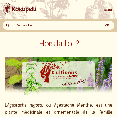
MENU
Aller
au
Hors la Loi ?
contenu
L’
Agastache rugosa
, ou Agastache Menthe, est une
plante médicinale et ornementale de la Famille