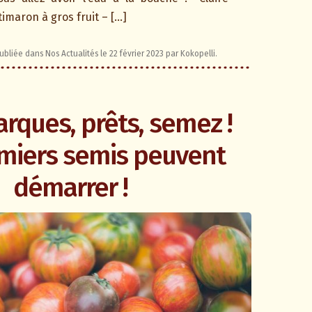
maron à gros fruit – […]
publiée dans
Nos Actualités
le
22 février 2023
par
Kokopelli
.
rques, prêts, semez !
miers semis peuvent
démarrer !