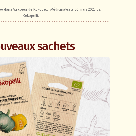
iée dans
Au coeur de Kokopelli
,
Médicinales
le
30 mars 2023
par
Kokopelli
.
uveaux sachets