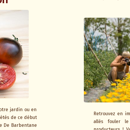
otre jardin ou en
Retrouvez en im
iétés de ce début
allés fouler l
ne De Barbentane
producteurs ! V