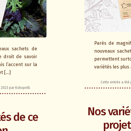
Parés de magnifi
eaux sachets de
nouveaux sachet
 droit de savoir
permettent surtou
s l’accent sur la
variétés les plus
et […]
Cette entrée a été
 2023
par
Kokopelli
.
Nos varié
tés de ce
proje
on