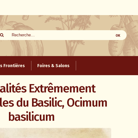
 Frontières
Foires & Salons
alités Extrêmement
les du Basilic, Ocimum
basilicum