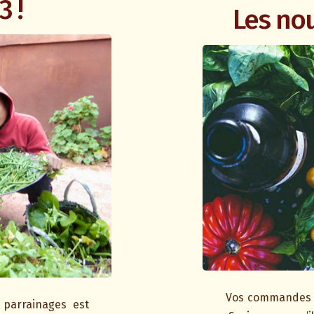
3 !
Les no
Vos commandes n
 parrainages est