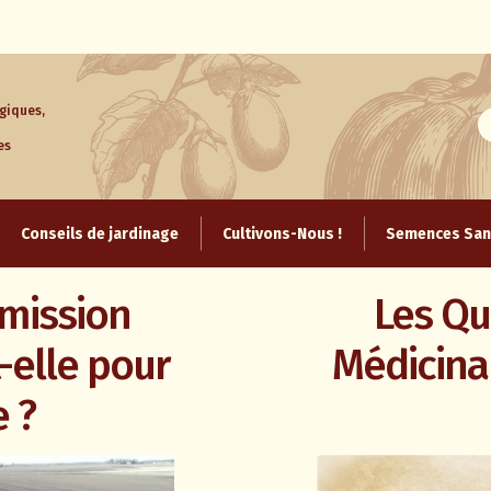
giques,
es
Aller
au
Conseils de jardinage
Cultivons-Nous !
Semences Sans
contenu
mmission
Les Qu
-elle pour
Médicina
e ?