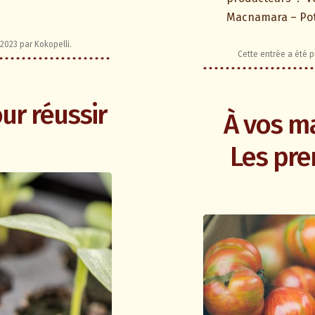
Macnamara – Poti
 2023
par
Kokopelli
.
Cette entrée a été 
ur réussir
À vos ma
Les pre