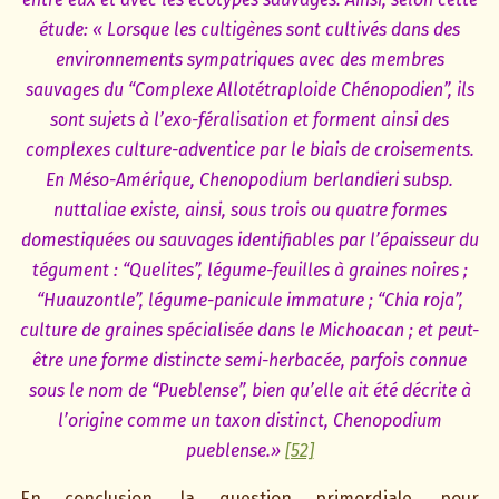
étude: « Lorsque les cultigènes sont cultivés dans des
environnements sympatriques avec des membres
sauvages du “Complexe Allotétraploide Chénopodien”, ils
sont sujets à l’exo-féralisation et forment ainsi des
complexes culture-adventice par le biais de croisements.
En Méso-Amérique, Chenopodium berlandieri subsp.
nuttaliae existe, ainsi, sous trois ou quatre formes
domestiquées ou sauvages identifiables par l’épaisseur du
tégument : “Quelites”, légume-feuilles à graines noires ;
“Huauzontle”, légume-panicule immature ; “Chia roja”,
culture de graines spécialisée dans le Michoacan ; et peut-
être une forme distincte semi-herbacée, parfois connue
sous le nom de “Pueblense”, bien qu’elle ait été décrite à
l’origine comme un taxon distinct, Chenopodium
pueblense.»
[52]
En conclusion, la question primordiale, pour