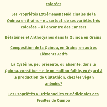
colorées
Les Propriétés Extrêmement Médicinales de la
Quinoa en Grains – et, surtout, de ses variétés très
colorées – à l’encontre des Cancers
Bétalaïnes et Anthocyanes dans la Quinoa en Grains
Composition de la Quinoa, en Grains, en autres
Eléments Actifs
La Cystéine, peu présente, ou absente, dans la
Quinoa, constitue-t-elle un maillon faible, eu égard à
la production de Glutathion, chez les Végan
anémiés?
Les Propriétés Nutritionnelles et Médicinales des
Feuilles de Quinoa