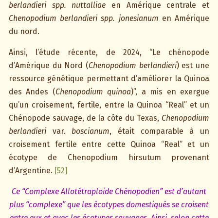
berlandieri spp. nuttalliae
en Amérique centrale et
Chenopodium berlandieri spp. jonesianum
en Amérique
du nord.
Ainsi, l’étude récente, de 2024, “Le chénopode
d’Amérique du Nord (
Chenopodium berlandieri
) est une
ressource génétique permettant d’améliorer la Quinoa
des Andes (
Chenopodium quinoa
)”, a mis en exergue
qu’un croisement, fertile, entre la Quinoa “Real” et un
Chénopode sauvage, de la côte du Texas,
Chenopodium
berlandieri
var.
boscianum
, était comparable à un
croisement fertile entre cette Quinoa “Real” et un
écotype de Chenopodium hirsutum provenant
d’Argentine.
[52]
Ce “Complexe Allotétraploide Chénopodien” est d’autant
plus “complexe” que les écotypes domestiqués se croisent
entre eux et avec les écotypes sauvages. Ainsi, selon cette