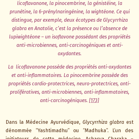
licoflavanone
,
la pinocembrine, la génistéine, la
prunétine, la 6-prénylnaringénine, la wightéone. Ce qui
distingue, par exemple, deux écotypes de Glycyrrhiza
glabra en Anatolie, c’est la présence ou l’absence de
lupiwightéone – un isoflavone possédant des propriétés
anti-microbiennes, anti-carcinogéniques et anti-
oxydantes.
La
licoflavanone possède des propriétés anti-oxydantes
et anti-inflammatoires. La pinocembrine possède des
propriétés cardio-protectrices, neuro-protectrices, anti-
prolifératives, anti-microbiennes, anti-inflammatoires,
anti-carcinogéniques.
[173]
Dans la Médecine Ayurvédique,
Glycyrrhiza glabra
est
dénommée “Yashtimadhu” ou “Madhuka”. L’un des
initiateurs de cette médecine, Acharya Charaka –