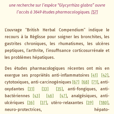
une recherche sur l’espèce “Glycyrrhiza glabra” ouvre
l’accès à 3649 études pharmacologiques.
[57]
L’ouvrage “British Herbal Compendium” indique le
recours à la Réglisse pour soigner les bronchites, les
gastrites chroniques, les rhumatismes, les ulcères
peptiques, l’arthrite, l’insuffisance corticosurrénale et
les problèmes hépatiques.
Des études pharmacologiques récentes ont mis en
exergue ses propriétés anti-inflammatoires
[41]
[42]
,
cytotoxiques, anti-carcinogéniques
[67]
[68]
[71]
, anti-
oxydantes
[31]
[33]
[35]
, anti-fongiques, anti-
bactériennes
[43]
[46]
[47]
, analgésiques, anti-
ulcériques
[36]
[37]
, utéro-relaxantes
[39]
[180]
,
neuro-protectrices, hépato-