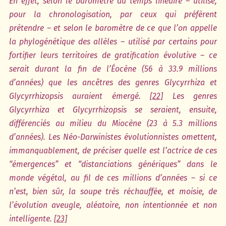
En effet, selon le baromètre du temps linéaire – utilisé,
pour la chronologisation, par ceux qui préfèrent
prétendre – et selon le baromètre de ce que l’on appelle
la phylogénétique des allèles – utilisé par certains pour
fortifier leurs territoires de gratification évolutive – ce
serait durant la fin de l’Éocène (56 à 33.9 millions
d’années) que les ancêtres des genres Glycyrrhiza et
Glycyrrhizopsis auraient émergé.
[22]
Les genres
Glycyrrhiza et Glycyrrhizopsis se seraient, ensuite,
différenciés au milieu du Miocène (23 à 5.3 millions
d’années). Les Néo-Darwinistes évolutionnistes omettent,
immanquablement, de préciser quelle est l’actrice de ces
“émergences” et “distanciations génériques” dans le
monde végétal, au fil de ces millions d’années – si ce
n’est, bien sûr, la soupe très réchauffée, et moisie, de
l’évolution aveugle, aléatoire, non intentionnée et non
intelligente.
[23]