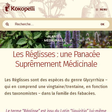
MENU
Aller
au
contenu
Les Réglisses : une Panacée
Suprêmement Médicinale
Les Réglisses sont des espèces du genre Glycyrrhiza –
qui en comprend une vingtaine/trentaine, en fonction
des taxonomistes – dans la Famille des Fabacées.
Le terme “Réglisse” est issu du Latin “liquiritia” lui-même