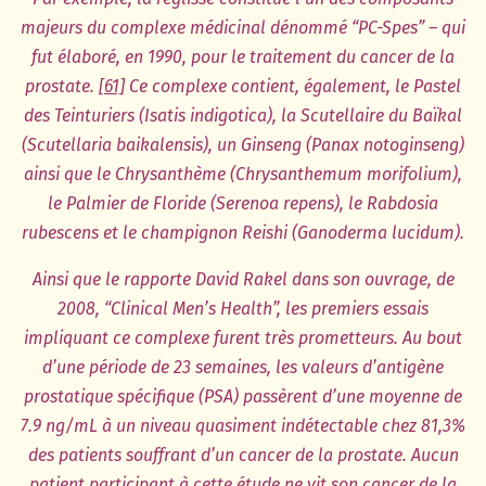
majeurs du complexe médicinal dénommé “PC-Spes” – qui
fut élaboré, en 1990, pour le traitement du cancer de la
prostate.
[61]
Ce complexe contient, également, le Pastel
des Teinturiers (Isatis indigotica), la Scutellaire du Baïkal
(Scutellaria baikalensis), un Ginseng (Panax notoginseng)
ainsi que le Chrysanthème (Chrysanthemum morifolium),
le Palmier de Floride (Serenoa repens), le Rabdosia
rubescens et le champignon Reishi (Ganoderma lucidum).
Ainsi que le rapporte David Rakel dans son ouvrage, de
2008, “Clinical Men’s Health”, les premiers essais
impliquant ce complexe furent très prometteurs. Au bout
d’une période de 23 semaines, les valeurs d’antigène
prostatique spécifique (PSA) passèrent d’une moyenne de
7.9 ng/mL à un niveau quasiment indétectable chez 81,3%
des patients souffrant d’un cancer de la prostate. Aucun
patient participant à cette étude ne vit son cancer de la