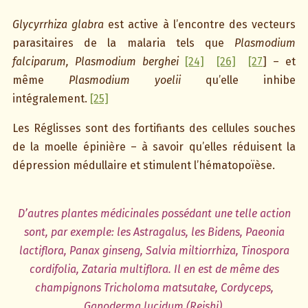
Glycyrrhiza glabra
est active à l’encontre des vecteurs
parasitaires de la malaria tels que
Plasmodium
falciparum, Plasmodium berghei
[24]
[26]
[27
] – et
même
Plasmodium yoelii
qu’elle inhibe
intégralement.
[25]
Les Réglisses sont des fortifiants des cellules souches
de la moelle épinière – à savoir qu’elles réduisent la
dépression médullaire et stimulent l’hématopoïèse.
D’autres plantes médicinales possédant une telle action
sont, par exemple: les Astragalus, les Bidens, Paeonia
lactiflora, Panax ginseng, Salvia miltiorrhiza, Tinospora
cordifolia, Zataria multiflora. Il en est de même des
champignons Tricholoma matsutake, Cordyceps,
Ganoderma lucidum (Reishi).