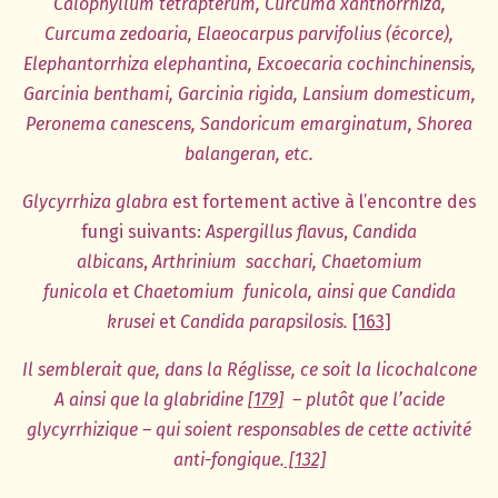
Calophyllum tetrapterum, Curcuma xanthorrhiza,
Curcuma zedoaria, Elaeocarpus parvifolius (écorce),
Elephantorrhiza elephantina, Excoecaria cochinchinensis,
Garcinia benthami, Garcinia rigida, Lansium domesticum,
Peronema canescens, Sandoricum emarginatum, Shorea
balangeran, etc.
Glycyrrhiza glabra
est fortement active à l’encontre des
fungi suivants:
Aspergillus flavus
,
Candida
albicans
,
Arthrinium sacchari, Chaetomium
funicola
et
Chaetomium funicola, ainsi que Candida
krusei
et
Candida parapsilosis.
[163]
Il semblerait que, dans la Réglisse, ce soit la licochalcone
A ainsi que la glabridine
[179]
– plutôt que l’acide
glycyrrhizique – qui soient responsables de cette activité
anti-fongique.
[132]