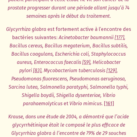
prostate progresser durant une période allant jusqu’à 74
semaines après le début du traitement.
Glycyrrhiza glabra
est fortement active à l’encontre des
bactéries suivantes:
Acinetobacter baumannii
[177]
,
Bacillus cereus, Bacillus megaterium, Bacillus subtilis,
Bacillus coagulans, Escherichia coli, Staphylococcus
aureus, Enterococcus faecalis
[59]
, Helicobacter
pylori
[83]
, Mycobacterium tuberculosis
[129]
,
Pseudomonas fluorescens, Pseudomonas aeruginosa,
Sarcina lutea, Salmonella paratyphi, Salmonella typhi,
Shigella boydii, Shigella dysenteriae, Vibrio
parahaemolyticus
et
Vibrio mimicus
.
[161]
Krause, dans une étude de 2004, a démontré que l’acide
glycyrrhétinique était le composé le plus efficace de
Glycyrrhiza glabra à l’encontre de 79% de 29 souches