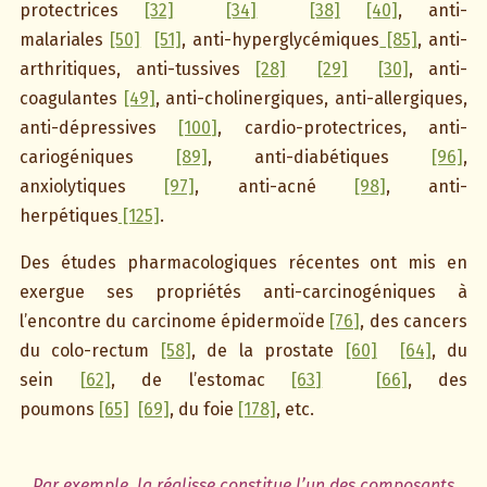
protectrices
[32]
[34]
[38]
[40]
, anti-
malariales
[50]
[51]
, anti-hyperglycémiques
[85]
, anti-
arthritiques, anti-tussives
[28]
[29]
[30]
, anti-
coagulantes
[49]
, anti-cholinergiques, anti-allergiques,
anti-dépressives
[100]
, cardio-protectrices, anti-
cariogéniques
[89]
, anti-diabétiques
[96]
,
anxiolytiques
[97]
, anti-acné
[98]
, anti-
herpétiques
[125]
.
Des études pharmacologiques récentes ont mis en
exergue ses propriétés anti-carcinogéniques à
l’encontre du carcinome épidermoïde
[76]
, des cancers
du colo-rectum
[58]
, de la prostate
[60]
[64]
, du
sein
[62]
, de l’estomac
[63]
[66]
, des
poumons
[65]
[69]
, du foie
[178]
, etc.
Par exemple, la réglisse constitue l’un des composants