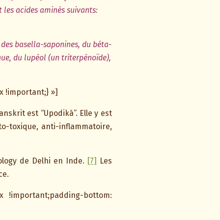
t les acides aminés suivants:
 des basella-saponines, du béta-
que, du lupéol (un triterpénoïde),
!important;} »]
skrit est “Upodikā”. Elle y est
o-toxique, anti-inflammatoire,
nology de Delhi en Inde.
[7]
Les
ce.
x !important;padding-bottom: