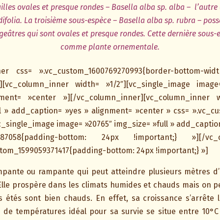
uilles ovales et presque rondes – Basella alba sp. alba –
l’autre
difolia. La troisième sous-espèce – Basella alba sp. rubra – pos
ugeâtres qui sont ovales et presque rondes. Cette dernière sous-e
comme plante ornementale.
nner css= ».vc_custom_1600769270993{border-bottom-widt
»][vc_column_inner width= »1/2″][vc_single_image image
ent= »center »][/vc_column_inner][vc_column_inner wi
ll » add_caption= »yes » alignment= »center » css= ».vc_
vc_single_image image= »20765″ img_size= »full » add_captio
87058{padding-bottom: 24px !important;} »][/vc_co
stom_1599059371417{padding-bottom: 24px !important;} »]
impante ou rampante qui peut atteindre plusieurs mètres d’
 Elle prospère dans les climats humides et chauds mais on p
s étés sont bien chauds. En effet, sa croissance s’arrête 
e de températures idéal pour sa survie se situe entre 10°C