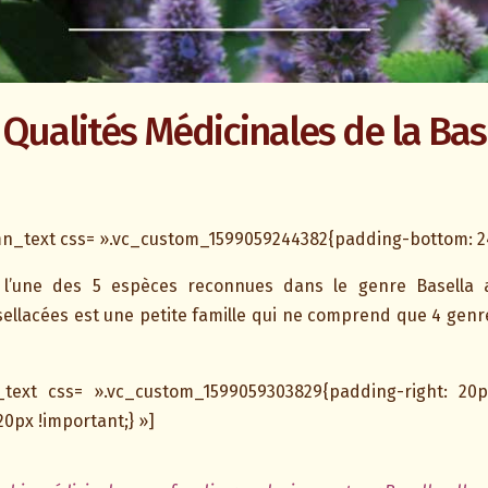
 Qualités Médicinales de la Bas
n_text css= ».vc_custom_1599059244382{padding-bottom: 24
t l’une des 5 espèces reconnues dans le genre Basella 
asellacées est une petite famille qui ne comprend que 4 genr
_text css= ».vc_custom_1599059303829{padding-right: 20p
20px !important;} »]