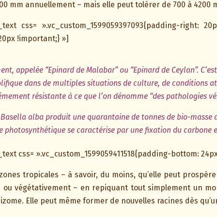
2500 mm annuellement – mais elle peut tolérer de 700 à 4200
_text css= ».vc_custom_1599059397093{padding-right: 20p
20px !important;} »]
ment, appelée “Epinard de Malabar” ou “Epinard de Ceylan”. C’es
fique dans de multiples situations de culture, de conditions at
rêmement résistante à ce que l’on dénomme “des pathologies vég
, Basella alba produit une quarantaine de tonnes de bio-masse 
 photosynthétique se caractérise par une fixation du carbone e
text css= ».vc_custom_1599059411518{padding-bottom: 24px 
es zones tropicales – à savoir, du moins, qu’elle peut prospér
 ou végétativement – en repiquant tout simplement un mo
zome. Elle peut même former de nouvelles racines dès qu’un 