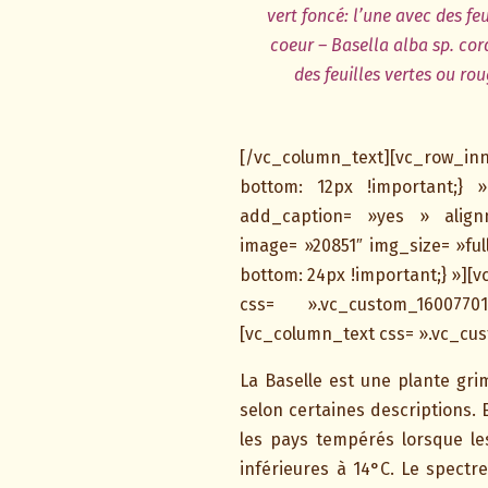
vert foncé: l’une avec des fe
coeur – Basella alba sp. cor
des feuilles vertes ou ro
[/vc_column_text][vc_row_i
bottom: 12px !important;} 
add_caption= »yes » alignm
image= »20851″ img_size= »fu
bottom: 24px !important;} »][
css= ».vc_custom_16007701
[vc_column_text css= ».vc_cu
La Baselle est une plante gr
selon certaines descriptions.
les pays tempérés lorsque le
inférieures à 14°C. Le spectr