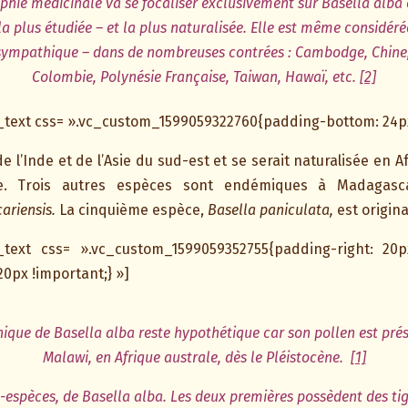
ie médicinale va se focaliser exclusivement sur Basella alba c
la plus étudiée – et la plus naturalisée. Elle est même considér
 sympathique – dans de nombreuses contrées : Cambodge, Chine, 
Colombie, Polynésie Française, Taiwan, Hawaï, etc.
[2]
text css= ».vc_custom_1599059322760{padding-bottom: 24px 
 de l’Inde et de l’Asie du sud-est et se serait naturalisée en 
e. Trois autres espèces sont endémiques à Madagas
ariensis.
La cinquième espèce,
Basella paniculata,
est origina
_text css= ».vc_custom_1599059352755{padding-right: 20p
20px !important;} »]
phique de Basella alba reste hypothétique car son pollen est pré
Malawi, en Afrique australe, dès le Pléistocène.
[1]
us-espèces, de Basella alba. Les deux premières possèdent des tig