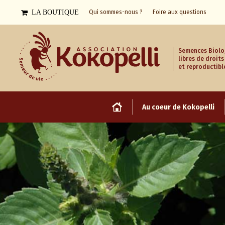
LA BOUTIQUE
Qui sommes-nous ?
Foire aux questions
Semences Biolo
libres de droits
et reproductibl
Au coeur de Kokopelli