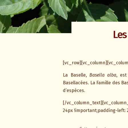
Les
[vc_row][vc_column][vc_colum
La Baselle,
Basella alba
, es
Basellacées. La Famille des B
d’espèces.
[/vc_column_text][vc_column
24px !important;padding-left: 