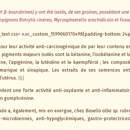
 β-basrubrines) y ont été isolés, de ses graines, possédant une 
mpignons Botrytis cinerea, Mycosphaerella arachidicola et Fus
text css= ».vc_custom_1599060170498{padding-bottom: 24px
our leur activité anti-carcinogénique de par leur contenu e
pigments majeurs isolés sont la bétanine, l’isobétanine et l
ine, l’apigénine, la lutéoline et le kaempférol ; les compo
oumarique et sinapique. Les extraits de ses semences ont
l’utérus.
[6]
ssèdent une forte activité anti-oxydante et anti-inflammatoi
en gomphrénine.
ude a, également, mis en exergue, chez
Basella alba sp. rubr
nti-microbiennes, anti-hypoglycémiques, gastro-protectri