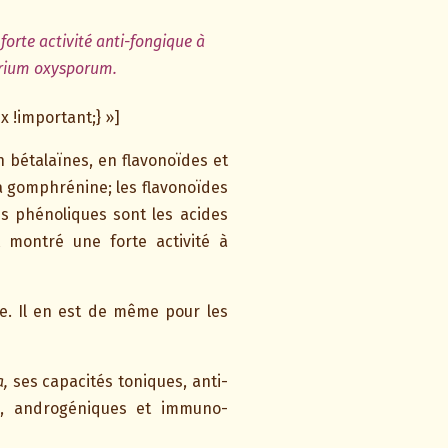
forte activité anti-fongique à
arium oxysporum.
 !important;} »]
n bétalaïnes, en flavonoïdes et
a gomphrénine; les flavonoïdes
sés phénoliques sont les acides
 montré une forte activité à
re. Il en est de même pour les
a,
ses capacités toniques, anti-
ces, androgéniques et immuno-