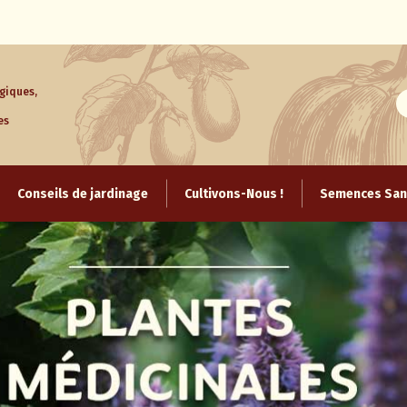
giques,
es
Aller
au
Conseils de jardinage
Cultivons-Nous !
Semences Sans
contenu