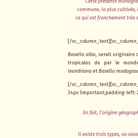
Cette présente monograph
commune, la plus cultivée, 
ce qui est franchement très
[/vc_column_text][vc_column_
Basella alba
, serait originaire
tropicales de par le mond
leandriana
et
Basella madagasc
[/vc_column_text][vc_column
24px !important;padding-left: 
En fait, l’origine géogra
Il existe trois types, ou so