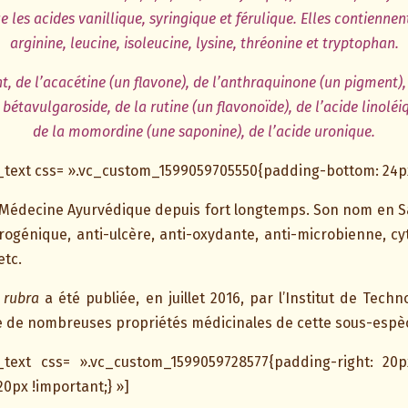
e les acides vanillique, syringique et férulique. Elles contiennen
arginine, leucine, isoleucine, lysine, thréonine et tryptophan.
t, de l’acacétine (un flavone), de l’anthraquinone (un pigment),
bétavulgaroside, de la rutine (un flavonoïde), de l’acide linoléi
de la momordine (une saponine), de l’acide uronique.
text css= ».vc_custom_1599059705550{padding-bottom: 24px 
la Médecine Ayurvédique depuis fort longtemps. Son nom en San
rogénique, anti-ulcère, anti-oxydante, anti-microbienne, cyt
etc.
 rubra
a été publiée, en juillet 2016, par l’Institut de Tech
e de nombreuses propriétés médicinales de cette sous-espè
_text css= ».vc_custom_1599059728577{padding-right: 20p
20px !important;} »]