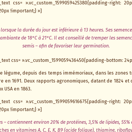
_text css= ».vc_custom_1599059425380{padding-right: 20p
20px !important;} »]
 lorsque la durée du jour est inférieure à 13 heures. Ses semenc
ambiante de 18°C à 21°C. Il est conseillé de tremper les semenc
semis – afin de favoriser leur germination.
text css= ».vc_custom_1599059436450{padding-bottom: 24px
me légume, depuis des temps immémoriaux, dans les zones trop
re en 1691. Deux rapports agronomiques, datant de 1824 et de
aux USA en 1863.
_text css= ».vc_custom_1599059616675{padding-right: 20p
20px !important;} »]
ses – contiennent environ 20% de protéines, 3,5% de lipides, 55%
riches en vitamines A, C, E, K, B9 (acide folique), thiamine, ribof