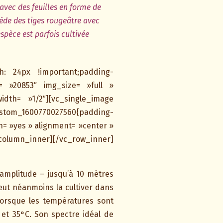
 avec des feuilles en forme de
sède des tiges rougeâtre avec
spèce est parfois cultivée
h: 24px !important;padding-
= »20853″ img_size= »full »
dth= »1/2″][vc_single_image
custom_1600770027560{padding-
n= »yes » alignment= »center »
lumn_inner][/vc_row_inner]
amplitude – jusqu’à 10 mètres
eut néanmoins la cultiver dans
lorsque les températures sont
 et 35°C. Son spectre idéal de