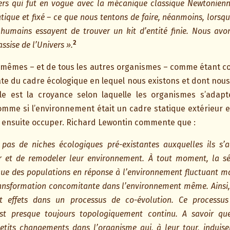
ivers qui fut en vogue avec la mécanique classique Newtonie
ique et fixé – ce que nous tentons de faire, néanmoins, lorsq
es humains essayent de trouver un kit d’entité finie. Nous av
2
assise de l’Univers ».
s-mêmes – et de tous les autres organismes – comme étant c
te du cadre écologique en lequel nous existons et dont nous
ule est la croyance selon laquelle les organismes s’ada
omme si l’environnement était un cadre statique extérieur e
 ensuite occuper. Richard Lewontin commente que :
pas de niches écologiques pré-existantes auxquelles ils s’
ir et de remodeler leur environnement. À tout moment, la sél
que des populations en réponse à l’environnement fluctuant 
ransformation concomitante dans l’environnement même. Ainsi,
t effets dans un processus de co-évolution. Ce processus
 est presque toujours topologiquement continu. A savoir q
petits changements dans l’organisme qui, à leur tour, induis