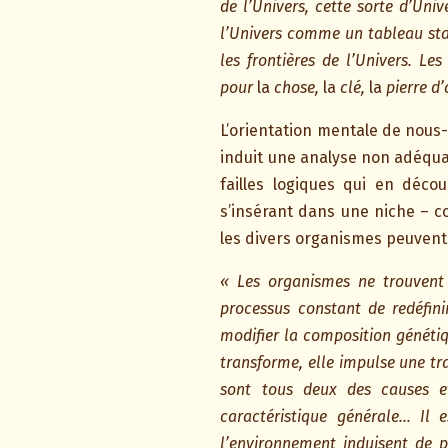
de l’Univers, cette sorte d’Un
l’Univers comme un tableau stat
les frontières de l’Univers. L
pour
la
chose,
la
clé,
la
pierre d’
L’orientation mentale de nou
induit une analyse non adéqua
failles logiques qui en déco
s’insérant dans une niche – c
les divers organismes peuvent
« Les organismes ne trouvent 
processus constant de redéfin
modifier la composition généti
transforme, elle impulse une t
sont tous deux des causes e
caractéristique générale… Il
l’environnement induisent de 