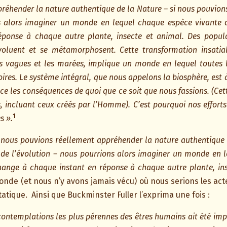
préhender la nature authentique de la Nature – si nous pouvion
s alors imaginer un monde en lequel chaque espèce vivante d
ponse à chaque autre plante, insecte et animal. Des popula
évoluent et se métamorphosent. Cette transformation insatiab
 les vagues et les marées, implique un monde en lequel toutes
oires. Le système intégral, que nous appelons la biosphère, est
 les conséquences de quoi que ce soit que nous fassions. (Cett
 incluant ceux créés par l’Homme). C’est pourquoi nos efforts
1
s ».
 nous pouvions réellement appréhender la nature authentique 
de l’évolution – nous pourrions alors imaginer un monde en 
change à chaque instant en réponse à chaque autre plante, ins
de (et nous n’y avons jamais vécu) où nous serions les acte
tatique.
Ainsi que Buckminster Fuller l’exprima une fois :
 contemplations les plus pérennes des êtres humains ait été im