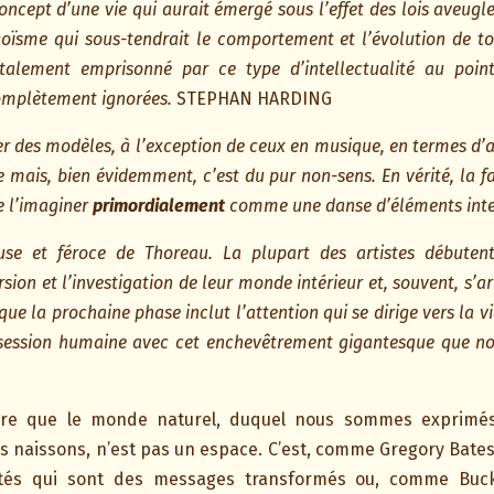
oncept d’une vie qui aurait émergé sous l’effet des lois aveugles
oïsme qui sous-tendrait le comportement et l’évolution de to
talement emprisonné par ce type d’intellectualité au point 
omplètement ignorées.
STEPHAN HARDING
des modèles, à l’exception de ceux en musique, en termes d’affa
 mais, bien évidemment, c’est du pur non-sens. En vérité, la 
e l’imaginer
primordialement
comme une danse d’éléments inte
euse et féroce de Thoreau. La plupart des artistes débuten
ersion et l’investigation de leur monde intérieur et, souvent, s’
ue la prochaine phase inclut l’attention qui se dirige vers la 
session humaine avec cet enchevêtrement gigantesque que nou
ndre que le monde naturel, duquel nous sommes exprimé
 naissons, n’est pas un espace. C’est, comme Gregory Bateso
és qui sont des messages transformés ou, comme Buckmi