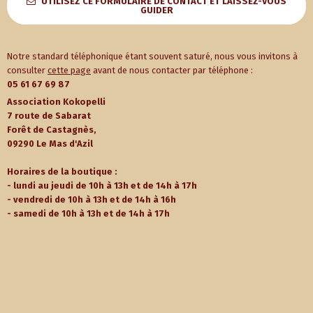
É
UTILISEZ CE FORMULAIRE DE CONTACT ET LAISSEZ-VOUS
GUIDER
t
v
è
Notre standard téléphonique étant souvent saturé, nous vous invitons à
n
consulter
cette page
avant de nous contacter par téléphone :
05 61 67 69 87
e
Association Kokopelli
m
7 route de Sabarat
Forêt de Castagnès,
e
09290 Le Mas d'Azil
n
Horaires de la boutique :
t
- lundi au jeudi de 10h à 13h et de 14h à 17h
- vendredi de 10h à 13h et de 14h à 16h
s
- samedi de 10h à 13h et de 14h à 17h