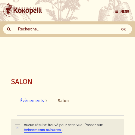
MENU
Aller
au
contenu
SALON
Évènements
Salon
Aucun résultat trouvé pour cette vue. Passer aux
Évènements
N
évènements suivants
.
o