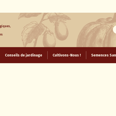
giques,
es
Aller
au
Conseils de jardinage
Cultivons-Nous !
Semences Sans
contenu