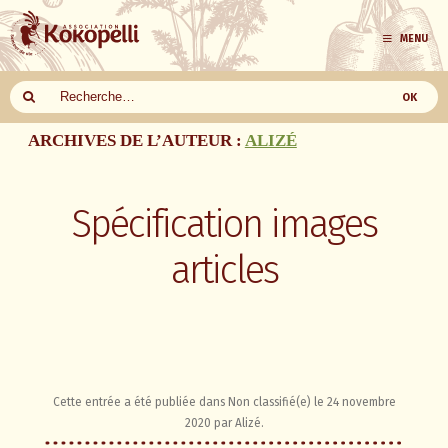
MENU
Aller
ARCHIVES DE L’AUTEUR :
ALIZÉ
au
contenu
Spécification images
articles
Cette entrée a été publiée dans
Non classifié(e)
le
24 novembre
2020
par
Alizé
.