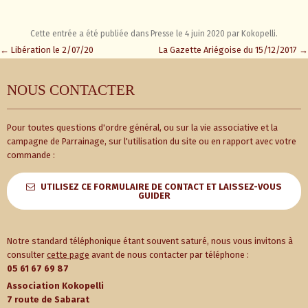
Cette entrée a été publiée dans
Presse
le
4 juin 2020
par
Kokopelli
.
Navigation
←
Libération le 2/07/20
La Gazette Ariégoise du 15/12/2017
→
des
articles
NOUS CONTACTER
Pour toutes questions d'ordre général, ou sur la vie associative et la
campagne de Parrainage, sur l'utilisation du site ou en rapport avec votre
commande :
UTILISEZ CE FORMULAIRE DE CONTACT ET LAISSEZ-VOUS
GUIDER
Notre standard téléphonique étant souvent saturé, nous vous invitons à
consulter
cette page
avant de nous contacter par téléphone :
05 61 67 69 87
Association Kokopelli
7 route de Sabarat