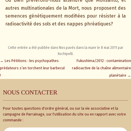
Ou bien préférons-nous attendre que Monsanto, et
autres multinationales de la Mort, nous proposent des
semences génétiquement modifiées pour résister à la
radioactivité des sols et des nappes phréatiques?
Cette entrée a été publiée dans
Nos pavés dans la mare
le
8 mai 2011
par
Xochipelli
.
Navigation
←
Les Pétitions : les psychopathes
Fukushima/2012 : contamination
des
prédateurs s’en torchent leur barbecul
radioactive de la chaîne alimentaire
articles
!
planétaire
→
NOUS CONTACTER
Pour toutes questions d'ordre général, ou sur la vie associative et la
campagne de Parrainage, sur l'utilisation du site ou en rapport avec votre
commande :