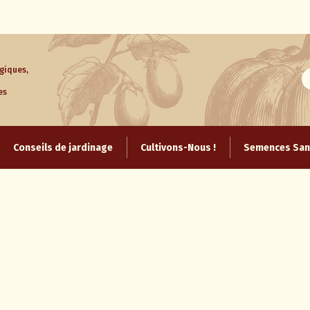
giques,
es
Aller
au
Conseils de jardinage
Cultivons-Nous !
Semences Sans
contenu