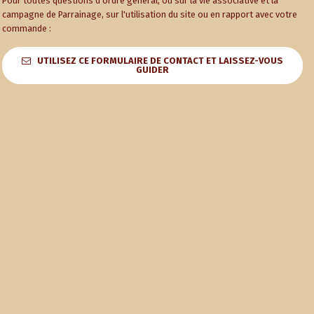
Pour toutes questions d'ordre général, ou sur la vie associative et la
campagne de Parrainage, sur l'utilisation du site ou en rapport avec votre
commande :
UTILISEZ CE FORMULAIRE DE CONTACT ET LAISSEZ-VOUS
GUIDER