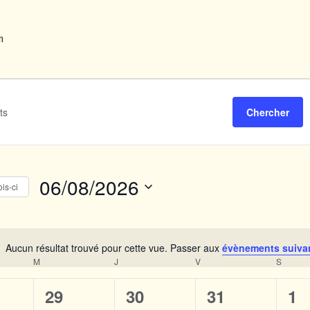
n
Chercher
06/08/2026
is-ci
S
é
l
Aucun résultat trouvé pour cette vue. Passer aux
évènements suiva
N
M
MERCREDI
J
JEUDI
V
VENDREDI
S
SAMED
e
o
c
t
0
0
0
0
29
30
31
1
i
t